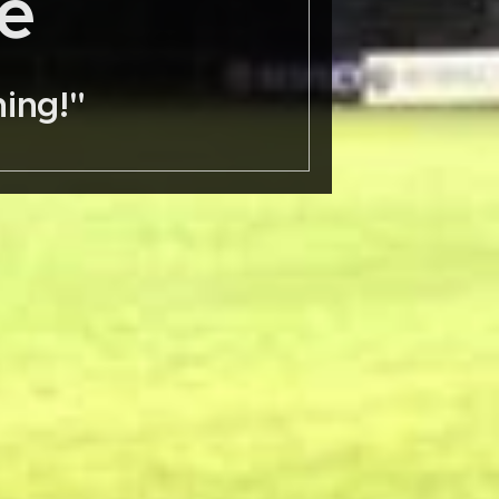
e
ing!"