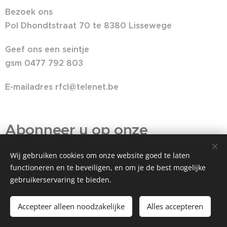
Bezoek ons
Pol Dhondtstraat 70 te 8380 Lissewege
Geef ons een seintje
gsm 0477 792 803
E-mailadres rfcl@telenet.be
Abonneer u op onze
nieuwsbrief
Wij gebruiken cookies om onze website goed te laten
functioneren en te beveiligen, en om je de best mogelijke
Dit is waar uw tekst begint. U kunt hier klikken en
gebruikerservaring te bieden.
beginnen met typen.
Accepteer alleen noodzakelijke
Alles accepteren
E-mailadres