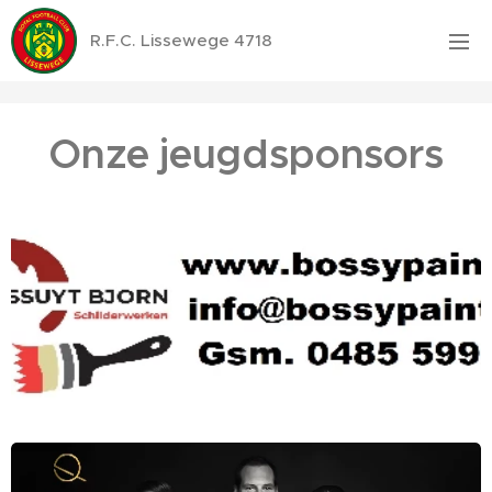
R.F.C. Lissewege 4718
Onze jeugdsponsors