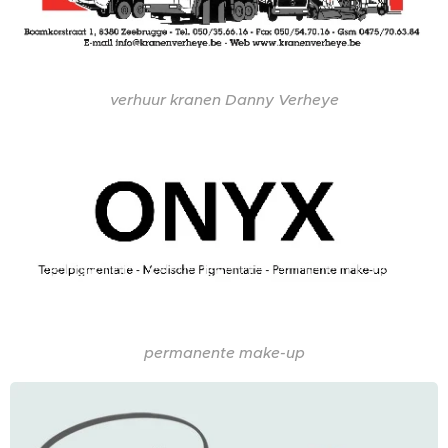
verhuur kranen Danny Verheye
permanente make-up