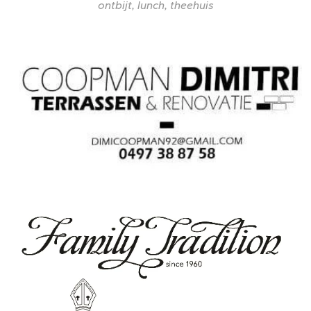
ontbijt, lunch, theehuis